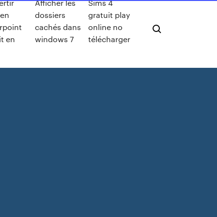
rtir
Afficher les
Sims 4
 en
dossiers
gratuit play
rpoint
cachés dans
online no
it en
windows 7
télécharger