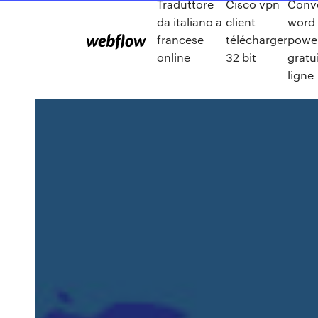
Traduttore
Cisco vpn
Conve
da italiano a
client
word
francese
télécharger
powe
online
32 bit
gratu
ligne