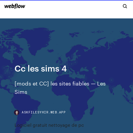
Cc les sims 4
[mods et CC] les sites fiables — Les
Sims
ASKFILESYHIR.WEB.APP
Logiciel gratuit nettoyage de pc