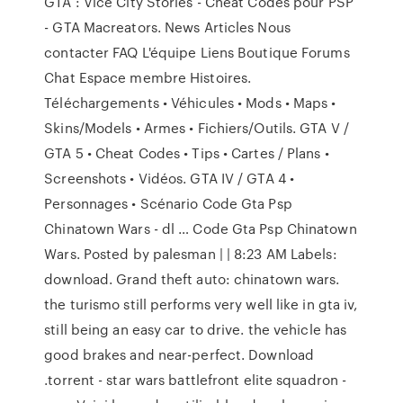
GTA : Vice City Stories - Cheat Codes pour PSP
- GTA Macreators. News Articles Nous
contacter FAQ L'équipe Liens Boutique Forums
Chat Espace membre Histoires.
Téléchargements • Véhicules • Mods • Maps •
Skins/Models • Armes • Fichiers/Outils. GTA V /
GTA 5 • Cheat Codes • Tips • Cartes / Plans •
Screenshots • Vidéos. GTA IV / GTA 4 •
Personnages • Scénario Code Gta Psp
Chinatown Wars - dl … Code Gta Psp Chinatown
Wars. Posted by palesman | | 8:23 AM Labels:
download. Grand theft auto: chinatown wars.
the turismo still performs very well like in gta iv,
still being an easy car to drive. the vehicle has
good brakes and near-perfect. Download
.torrent - star wars battlefront elite squadron -