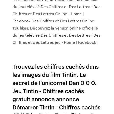
du jeu télévisé Des Chiffres et Des Lettres ! Des
Chiffres et Des Lettres Online - Home |
Facebook Des Chiffres et Des Lettres Online.
13K likes. Découvrez la version online officielle
du jeu télévisé Des Chiffres et Des Lettres ! Des
Chiffres et des Lettres jeu - Home | Facebook
Trouvez les chiffres cachés dans
les images du film Tintin, Le
secret de l'unicorne! Dan 0 0 0.
Jeu Tintin - Chiffres cachés
gratuit annonce annonce
Démarrer Tintin - Chiffres cachés