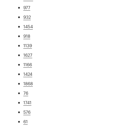
977
932
1454
918
1139
1627
1166
1424
1868
76
1741
576
61