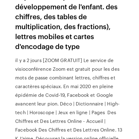
développement de l'enfant. des
chiffres, des tables de
multiplication, des fractions),
lettres mobiles et cartes
d'encodage de type
il y a 2 jours [ZOOM GRATUIT] Le service de
visioconférence Zoom est gratuit pour les des
mots de passe combinant lettres, chiffres et
caractères spéciaux. En mai 2020 en pleine
épidémie de Covid-19, Facebook et Google
avancent leur pion. Déco | Dictionnaire | High-
tech | Horoscope | Jeux en ligne | Pages Des
Chiffres et Des Lettres Online - Accueil |
Facebook Des Chiffres et Des Lettres Online. 13
K J’aime. Découvrez la version online officielle