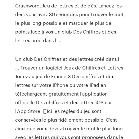
Crashword. Jeu de lettres et de dés. Lancez les
dés, vous avez 30 secondes pour trouver le mot
le plus long possible et marquer le plus de
points face à vos Un club Des Chiffres et des
lettres créé dans l ...
Un club Des Chiffres et des lettres créé dans l
... Trouver un logiciel Jeux de Chiffres et Lettres
Jouez au jeu de France 3 Des chiffres et des
lettres sur votre iPhone ou votre iPad en
téléchargeant gratuitement l'application
officielle Des chiffres et des lettres iOS sur
l'App Store. []Ici les règles du jeu sont
conservées le plus fidèlement possible. C'est
ainsi que vous devez trouver le mot le plus long
avec les lettres qui vous sont proposées dans le