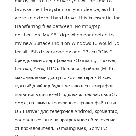
handy With a USB driver you will be able to
browse the file system on your device, as if it
were an external hard drive. This is essential for
transferring files between No mtp/ptp
notification. My S6 Edge when connected to
my new Surface Pro 4 on Windows 10 would Do
for all USB drivers one by one. 22 сен 2016 С
брендовыми смартфонами - Samsung, Huawei,
Lenovo, Sony, HTC и Передача файлов (MTP) -
максимальный доступ с компьютера к И все,
нужный драйвер будет установлен, смартфон
появится в системе! Подключил сейчас свой S7
edge, на память телефона отправил файл в гиг.
USB Driver для телефонов Android, кроме того,
содержит ссылки на программное обеспечение
от производителя, Samsung Kies, Sony PC