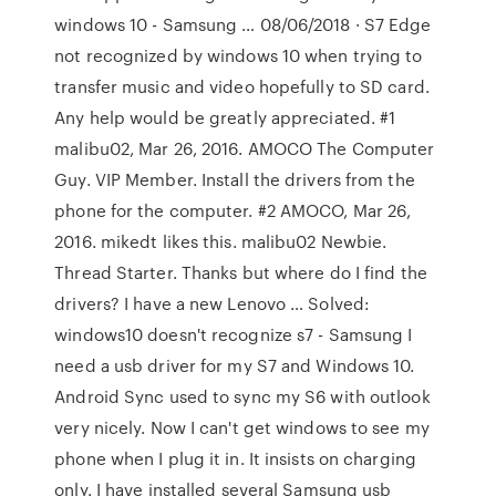
windows 10 - Samsung … 08/06/2018 · S7 Edge
not recognized by windows 10 when trying to
transfer music and video hopefully to SD card.
Any help would be greatly appreciated. #1
malibu02, Mar 26, 2016. AMOCO The Computer
Guy. VIP Member. Install the drivers from the
phone for the computer. #2 AMOCO, Mar 26,
2016. mikedt likes this. malibu02 Newbie.
Thread Starter. Thanks but where do I find the
drivers? I have a new Lenovo … Solved:
windows10 doesn't recognize s7 - Samsung I
need a usb driver for my S7 and Windows 10.
Android Sync used to sync my S6 with outlook
very nicely. Now I can't get windows to see my
phone when I plug it in. It insists on charging
only. I have installed several Samsung usb