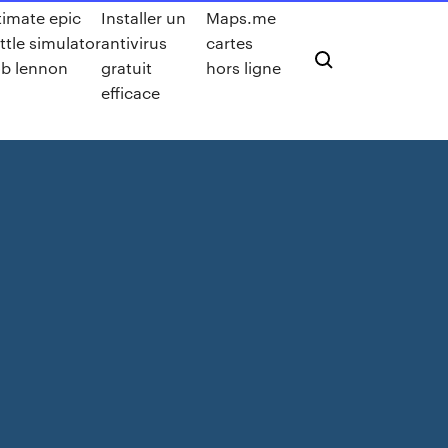
timate epic
Installer un
Maps.me
ttle simulator
antivirus
cartes
b lennon
gratuit
hors ligne
efficace