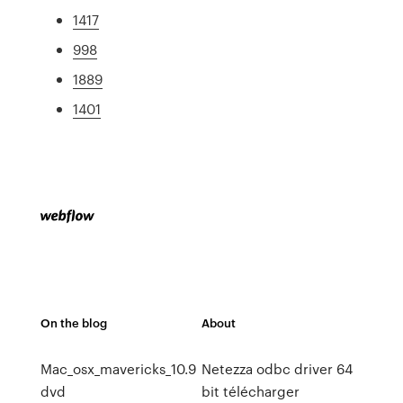
1417
998
1889
1401
On the blog
About
Mac_osx_mavericks_10.9
Netezza odbc driver 64
dvd
bit télécharger