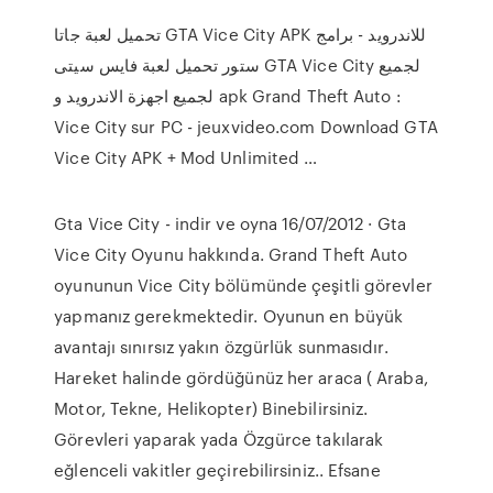
تحميل لعبة جاتا GTA Vice City APK للاندرويد - برامج
ستور تحميل لعبة فايس سيتى GTA Vice City لجميع
لجميع اجهزة الاندرويد و apk Grand Theft Auto :
Vice City sur PC - jeuxvideo.com Download GTA
Vice City APK + Mod Unlimited …
Gta Vice City - indir ve oyna 16/07/2012 · Gta
Vice City Oyunu hakkında. Grand Theft Auto
oyununun Vice City bölümünde çeşitli görevler
yapmanız gerekmektedir. Oyunun en büyük
avantajı sınırsız yakın özgürlük sunmasıdır.
Hareket halinde gördüğünüz her araca ( Araba,
Motor, Tekne, Helikopter) Binebilirsiniz.
Görevleri yaparak yada Özgürce takılarak
eğlenceli vakitler geçirebilirsiniz.. Efsane