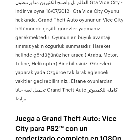
العالم بل وأصبح الكثيرين منا يرتبطون Gta Vice City -
indir ve oyna 16/07/2012 · Gta Vice City Oyunu
hakkında. Grand Theft Auto oyununun Vice City
bölümünde çeşitli görevler yapmanız
gerekmektedir. Oyunun en büyük avantajı
sınırsız yakın özgürlük sunmasıdır. Hareket
halinde gördüğünüz her araca ( Araba, Motor,
Tekne, Helikopter) Binebilirsiniz. Görevleri
yaparak yada Özgürce takılarak eğlenceli
vakitler geçirebilirsiniz.. Efsane oyunlardan
تحميل لعبة جاتا Grand Theft Auto كاملة للكمبيوتر
برابط ...
Juega a Grand Theft Auto: Vice
City para PS2™ con un
renderizado completo en 1080p