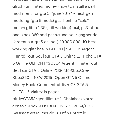
glitch (unlimited money) how to install a ps4
mod menu for gta 5! *june 2017* – next gen
modding (gta 5 mods) gta 5 online *solo*
money glitch 1.39 (still working) ps4, ps3, xbox
one, xbox 360 and pc; astuce pour gagner de
l’argent sur gta5 online (+10.000.000) 10 best
working glitches in GLITCH | *SOLO* Argent
illimité Tout Seul sur GTA 5 Online ... Triche GTA
5 Online GLITCH | *SOLO* Argent illimité Tout
Seul sur GTA 5 Online PS3-PS4-XboxOne-
Xbox360 | [NEW 2015] Open GTA 5 Online
Money Hack. Comment utiliser CE GTA 5
GLITCH ? Visitez la page:
bit.ly/GTA5ArgentIllimité 1. Choisissez votre
console Xbox360/XBOX ONE/PS3/PS4/PC 2.
Saisissez votre Pseudo 3. Enfin Entrez le