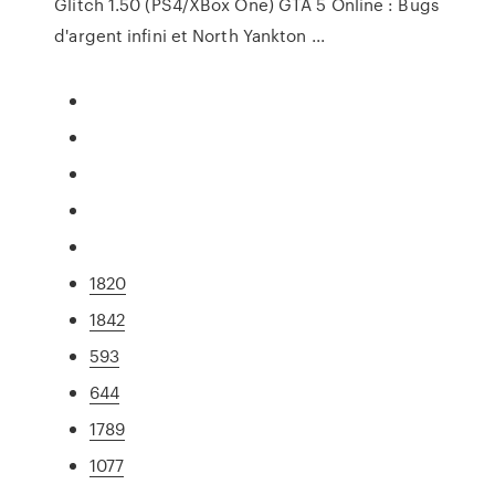
Glitch 1.50 (PS4/XBox One) GTA 5 Online : Bugs
d'argent infini et North Yankton ...
1820
1842
593
644
1789
1077