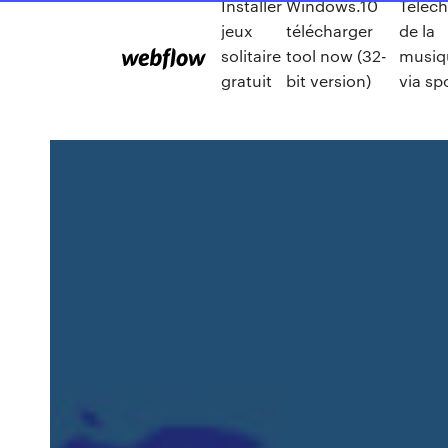
Installer
Windows.10
Telech
jeux
télécharger
de la
solitaire
tool now (32-
musiq
gratuit
bit version)
via sp