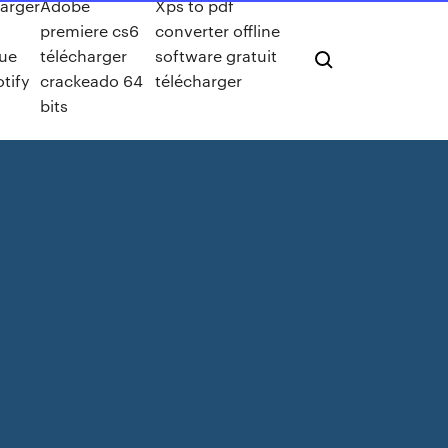
arger
Adobe
Xps to pdf
premiere cs6
converter offline
ue
télécharger
software gratuit
otify
crackeado 64
télécharger
bits