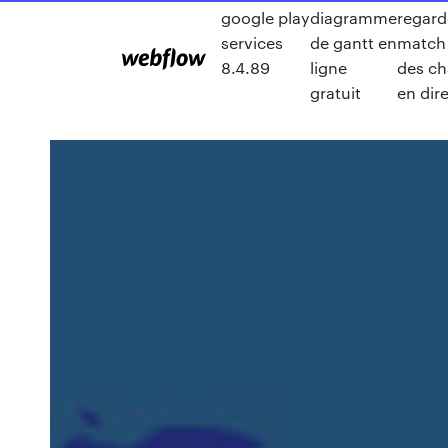
google play
diagramme
regard
services
de gantt en
match 
8.4.89
ligne
des c
gratuit
en dire