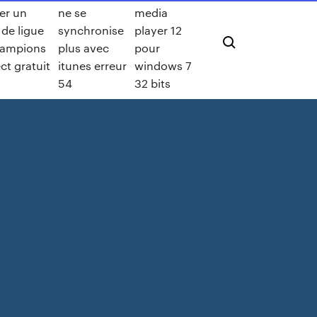
er un
ne se
media
de ligue
synchronise
player 12
hampions
plus avec
pour
ct gratuit
itunes erreur
windows 7
54
32 bits