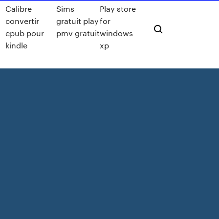
Calibre
Sims
Play store
convertir
gratuit play
for
epub pour
pmv gratuit
windows
kindle
xp