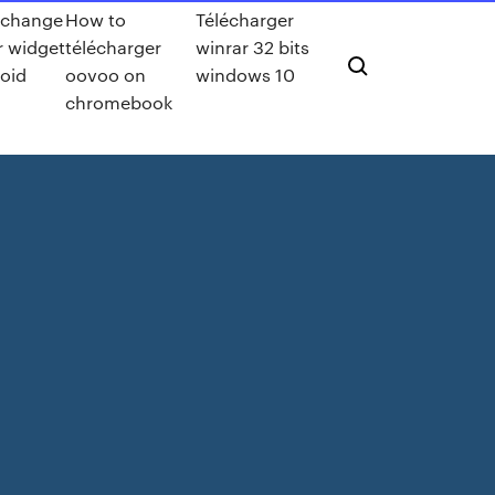
 change
How to
Télécharger
 widget
télécharger
winrar 32 bits
oid
oovoo on
windows 10
chromebook