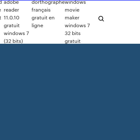
d
adobe
dorthographe
windows
e
reader
français
movie
t
11.0.10
gratuit en
maker
gratuit
ligne
windows 7
windows 7
32 bits
(32 bits)
gratuit