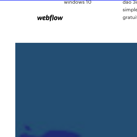
windows 10
dao 3
simpl
gratui