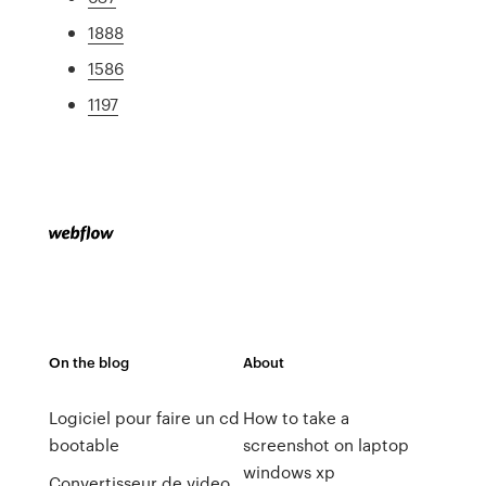
1888
1586
1197
On the blog
About
Logiciel pour faire un cd
How to take a
bootable
screenshot on laptop
windows xp
Convertisseur de video