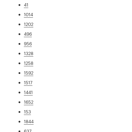
41
1014
1202
496
956
1328
1258
1592
1517
1441
1652
153
1844
637