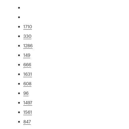
1710
330
1286
149
666
1631
608
96
1497
1561
847