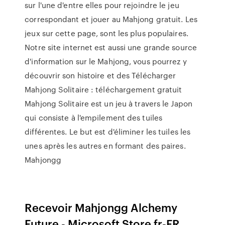
sur l'une d'entre elles pour rejoindre le jeu
correspondant et jouer au Mahjong gratuit. Les
jeux sur cette page, sont les plus populaires.
Notre site internet est aussi une grande source
d'information sur le Mahjong, vous pourrez y
découvrir son histoire et des Télécharger
Mahjong Solitaire : téléchargement gratuit
Mahjong Solitaire est un jeu à travers le Japon
qui consiste à l'empilement des tuiles
différentes. Le but est d'éliminer les tuiles les
unes après les autres en formant des paires.
Mahjongg
Recevoir Mahjongg Alchemy
Future - Microsoft Store fr-FR