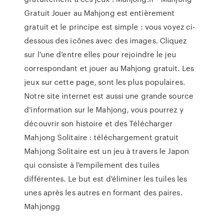
Gratuit Jouer au Mahjong est entièrement
gratuit et le principe est simple : vous voyez ci-
dessous des icônes avec des images. Cliquez
sur l'une d'entre elles pour rejoindre le jeu
correspondant et jouer au Mahjong gratuit. Les
jeux sur cette page, sont les plus populaires.
Notre site internet est aussi une grande source
d'information sur le Mahjong, vous pourrez y
découvrir son histoire et des Télécharger
Mahjong Solitaire : téléchargement gratuit
Mahjong Solitaire est un jeu à travers le Japon
qui consiste à l'empilement des tuiles
différentes. Le but est d'éliminer les tuiles les
unes après les autres en formant des paires.
Mahjongg