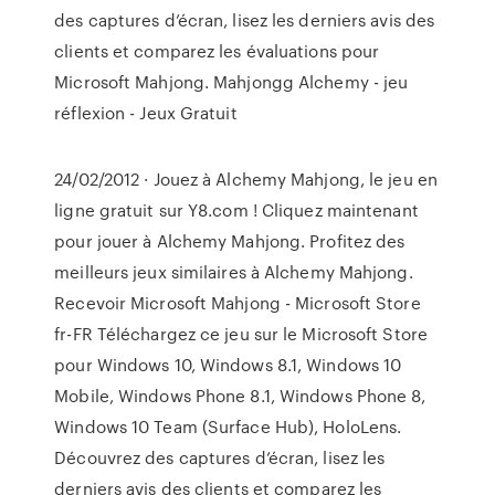
des captures d’écran, lisez les derniers avis des
clients et comparez les évaluations pour
Microsoft Mahjong. Mahjongg Alchemy - jeu
réflexion - Jeux Gratuit
24/02/2012 · Jouez à Alchemy Mahjong, le jeu en
ligne gratuit sur Y8.com ! Cliquez maintenant
pour jouer à Alchemy Mahjong. Profitez des
meilleurs jeux similaires à Alchemy Mahjong.
Recevoir Microsoft Mahjong - Microsoft Store
fr-FR Téléchargez ce jeu sur le Microsoft Store
pour Windows 10, Windows 8.1, Windows 10
Mobile, Windows Phone 8.1, Windows Phone 8,
Windows 10 Team (Surface Hub), HoloLens.
Découvrez des captures d’écran, lisez les
derniers avis des clients et comparez les