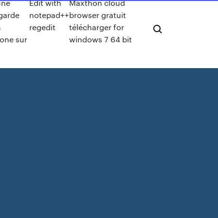
une
Edit with
Maxthon cloud
garde
notepad++
browser gratuit
n
regedit
télécharger for
one sur
windows 7 64 bit