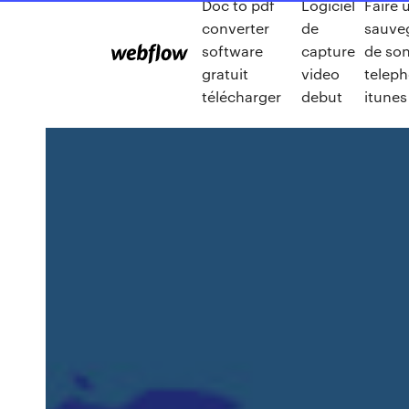
Doc to pdf
Logiciel
Faire 
converter
de
sauve
software
capture
de so
gratuit
video
teleph
télécharger
debut
itunes