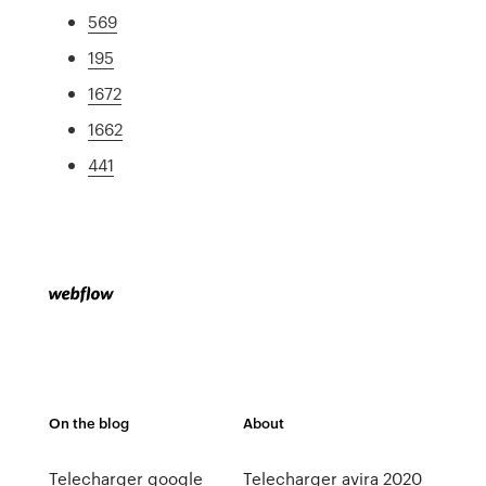
569
195
1672
1662
441
On the blog
About
Telecharger google
Telecharger avira 2020