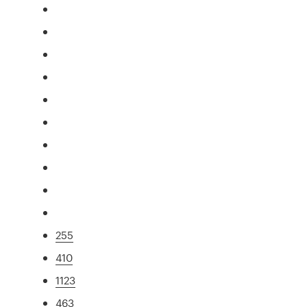
255
410
1123
463