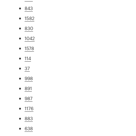
843
1582
830
1042
1578
114
37
998
891
987
1176
883
638