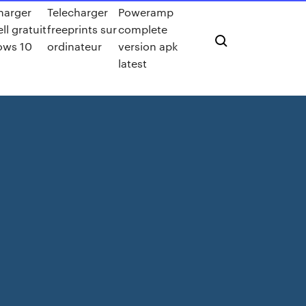
harger
Telecharger
Poweramp
ll gratuit
freeprints sur
complete
ows 10
ordinateur
version apk
latest