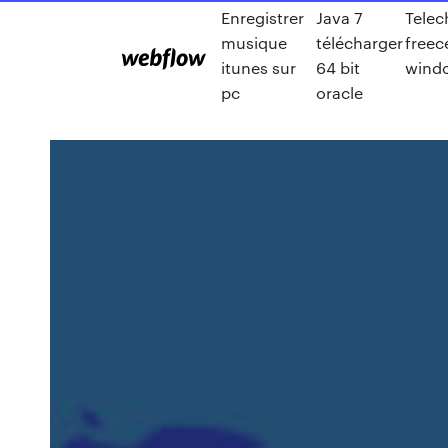
Enregistrer
Java 7
Telec
musique
télécharger
freece
itunes sur
64 bit
wind
pc
oracle