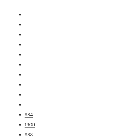
984
1909
983