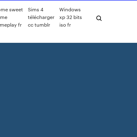
me sweet
Sims 4
Windows
ome
télécharger
xp 32 bits
meplay fr
cc tumblr
iso fr