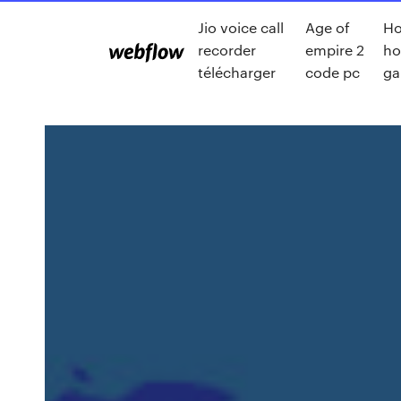
Jio voice call
Age of
Ho
recorder
empire 2
h
télécharger
code pc
ga