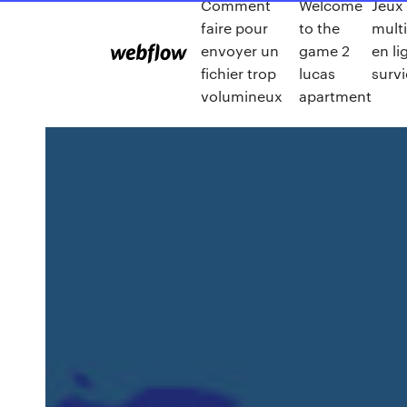
Comment
Welcome
Jeux
faire pour
to the
mult
envoyer un
game 2
en li
fichier trop
lucas
survi
volumineux
apartment