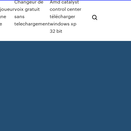
Changeur de
Amd catalyst
ijoueur
voix gratuit
control center
gne
sans
télécharger
e
telechargement
windows xp
32 bit