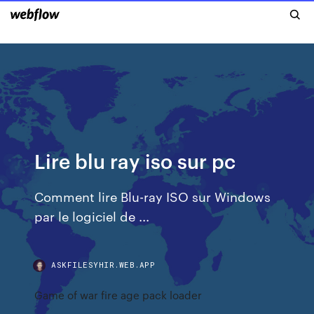
Lire blu ray iso sur pc
Comment lire Blu-ray ISO sur Windows
par le logiciel de ...
ASKFILESYHIR.WEB.APP
Game of war fire age pack loader