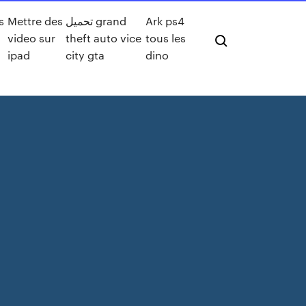
s
Mettre des
تحميل grand
Ark ps4
video sur
theft auto vice
tous les
ipad
city gta
dino