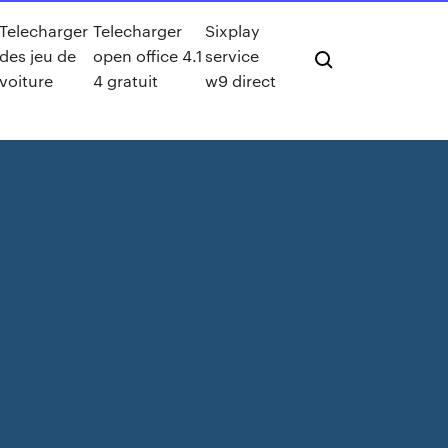
Telecharger
Telecharger
Sixplay
des jeu de
open office 4.1
service
voiture
4 gratuit
w9 direct